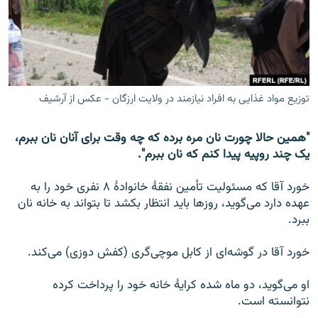
تماس
صفحه پشتو
Azadi English
توزیع مواد غذایی به افراد نیازمند در ولایت ارزگان - عکس از آرشیف
به ما بپیوندید
"همین حالا چورت نان مره برده که چه وقت برای آنان نان ببرم،
یک چند روپیه پیدا کنم که نان ببرم".
همۀ سایت‌های رادیو آزادی/ رادیو اروپای آزاد
خورد آقا که مسئولیت تأمین نفقۀ خانوادۀ ۸ نفری خود را به
عهده دارد می‌گوید، روزها باید انتظار بکشد تا بتواند به خانه نان
ببرد.
خورد آقا در گوشه‌ای از کابل موچی‌گری (کفش دوزی) می‌کند.
او می‌گوید، ‌دو ماه شده کرایۀ خانه خود را پرداخت کرده
نتوانسته است.