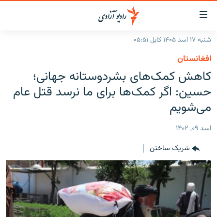
ینک‌های
ابل
سترسی
شنبه ۱۷ اسد ۱۴۰۵ کابل ۰۵:۵۱
ازگشت
صفحه نخست
افغانستان
ه
گزارش‌ها
کاهش کمک‌های بشردوستانه جهانی؛
تن
صلی
خبرها
افغانستان
حسین: اگر کمک‌ها برای ما نرسد قتل عام
ازگشت
جدول نشرات
می‌شویم
منطقه
افغانستان
ه
نوی
مصاحبه‌ها
جهان
شرق میانه
اسد ۰۹, ۱۴۰۲
صلی
برنامه‌ها
جهان
راجعه
شریک ساختن
ه
مجموعه تصویری
فحه
ورزش
ستجو
بحران مهاجرت
'کووید-۱۹'