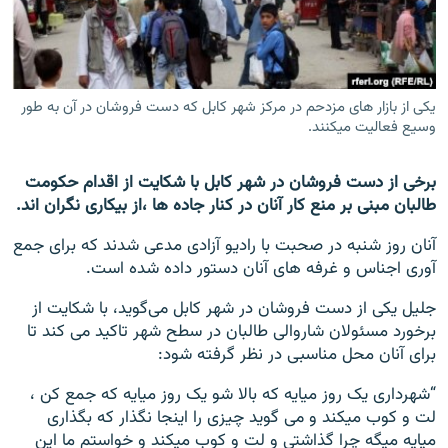
تماس
صفحه پشتو
Azadi English
یکی از بازار های مزدحم در مرکز شهر کابل که دست فروشان در آن به طور
وسیع فعالیت میکنند.
به ما بپیوندید
برخی از دست فروشان در شهر کابل با شکایت از اقدام حکومت
طالبان مبنی بر منع کار آنان در کنار جاده ها ،از بیکاری نگران اند.
آنان روز شنبه در صحبت با رادیو آزادی مدعی شدند که برای جمع
همۀ سایت‌های رادیو آزادی/ رادیو اروپای آزاد
آوری اجناس و غرفه های آنان دستور داده شده است.
جلیل یکی از دست فروشان در شهر کابل می‌گوید، با شکایت از
برخورد مسئولان شاروالی طالبان در سطح شهر تاکید می کند تا
برای آنان محل مناسبی در نظر گرفته شود:
“شهرداری یک روز میایه که بالا شو یک روز میایه که جمع کن ،
لت و کوب میکند و می گوید چیزی را اینجا نگذار که بگذاری
میایه میگه چرا گذاشتی و لت و کوب میکند و خواستم ما این