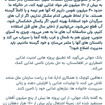
به بیش از
۱۶۰
میلیون نفر مواد غذایی تهیه کند، در حالیکه ما
حدود
۴۰
میلیون نفوس داریم که آنها هم نیمه و یا کاملاً گرسنه
هستند. ما از لحاظ طبیعی کدام مشکل نداریم، اگر از آب های
سرگردان خود استفادۀ بهینه کنیم، اگر یکسال خشکسالی شود،
آب قطع نمی‌شود، می‌توانیم از ذخایر سال های قبل استفاده
کنیم، ولی متاسفانه آب های ما به هدر می‌رود، چیزی به آسیای
جنوبی، چیزی هم به شمال و غرب رفته آنجا را سیراب می کند و
باغستان های آنها را مثمر می‌سازد و خود گرسنه ماندیم، باید
مدیریت اصلاح شود!"
بانک جهانی می‌گوید که تطبیق پروژه هایی امنیت غذایی
اضطراری در افغانستان، به حل بحران ناامنی غذایی کمک
می‌کند.
دهاقین کوچک با همکاری ادارۀ غذا و زراعت سازمان ملل متحد
تلاش می کنند تا تولیدات غذایی را افزایش دهند و زنانی
سرپرست خانواده ها، نیازهای غذایی خود را تامین کنند.
به گفته بانک جهانی، از این پروژه ها بیش از پنج میلیون أفغان
مستفید شده اند، زمینۀ اشتغال برای بیش از ۱۷۰ هزار دهقان زن