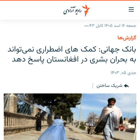
ینک‌های
ابل
سترسی
جمعه ۱۶ اسد ۱۴۰۵ کابل ۰۰:۴۳
ازگشت
صفحه نخست
گزارش‌ها
ه
گزارش‌ها
بانک جهانی: کمک های اضطراری نمی‌تواند
تن
صلی
خبرها
افغانستان
به بحران بشری در افغانستان پاسخ دهد
ازگشت
جدول نشرات
منطقه
افغانستان
ه
جدی ۰۵, ۱۴۰۳
نوی
مصاحبه‌ها
جهان
شرق میانه
صلی
شریک ساختن
برنامه‌ها
جهان
راجعه
ه
مجموعه تصویری
فحه
ورزش
ستجو
بحران مهاجرت
'کووید-۱۹'