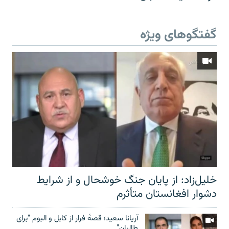
گفتگوهای ویژه
خلیل‌زاد: از پایان جنگ خوشحال و از شرایط
دشوار افغانستان متأثرم
آریانا سعید؛ قصۀ فرار از کابل و البوم "برای
طالبان"