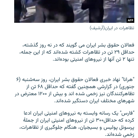
تماس
صفحه پشتو
تظاهرات در ایران(آرشیف)
Azadi English
فعالان حقوق بشر ایران می گویند که در نه روز گذشته،
به ما بپیوندید
حداقل ۲۹ تن در تظاهرات کشته شده‌اند که از این جمله،
تنها ۲ تن آنها از نیروهای امنیتی بوده‌اند.
همۀ سایت‌های رادیو آزادی/ رادیو اروپای آزاد
"هرانا" نهاد خبری فعالان حقوق بشر ایران، روز سه‌شنبه (۶
جنوری) در گزارشی همچنین گفته که حداقل ۶۸ تن از
تظاهرکنندگان نیز زخمی شده اند و بیش از ۱۲۰۰ معترض در
شهرهای مختلف ایران دستگیر شده‌اند.
"فارس" یک رسانه وابسته به نیروهای امنیتی ایران ادعا
کرده که حداقل۳۰۰ تن از نیروهای امنیتی ایران از جملۀ
پرسونل پولیس و بسیجیان، هنگام جلوگیری از تظاهرات،
زخمی شده‌اند.