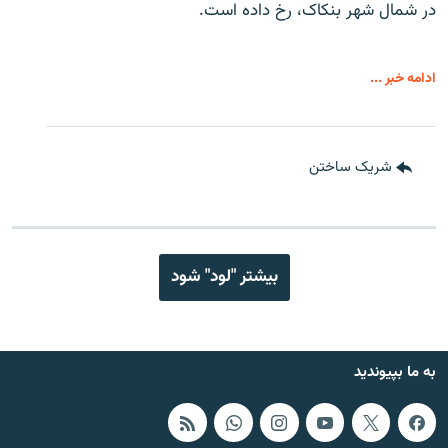
در شمال شهر بنکاک، رخ داده است.
ادامه خبر ...
شریک ساختن
بیشتر "لود" شود
به ما بپیوندید