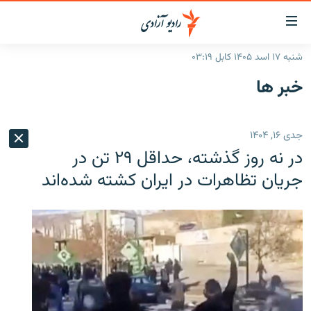
ینک‌های
ابل
سترسی
شنبه ۱۷ اسد ۱۴۰۵ کابل ۰۳:۱۹
ازگشت
صفحه نخست
خبر ها
ه
گزارش‌ها
تن
صلی
خبرها
افغانستان
جدی ۱۶, ۱۴۰۴
ازگشت
جدول نشرات
منطقه
افغانستان
ه
در نه روز گذشته، حداقل ۲۹ تن در
نوی
مصاحبه‌ها
جهان
شرق میانه
جریان تظاهرات در ایران کشته شده‌اند
صلی
برنامه‌ها
جهان
راجعه
ه
مجموعه تصویری
فحه
ورزش
ستجو
بحران مهاجرت
'کووید-۱۹'