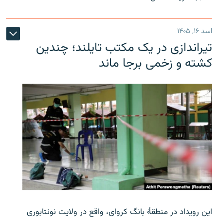
اسد ۱۶, ۱۴۰۵
تیراندازی در یک مکتب تایلند؛ چندین
کشته و زخمی برجا ماند
این رویداد در منطقۀ بانگ کروای، واقع در ولایت نونتابوری