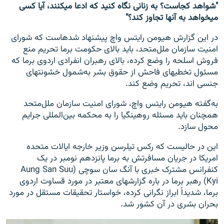
"شواهد کجاست؟ به زنانی نگاه کنید که ادعا می‎کنند، آیا کسی
می‎خواهد به آن‎ها تجاوز کند؟"
در این گزارش هیومن رایتس واچ پیشنهاد شده‎است که شورای
امنیت سازمان ملل‌متحد، باید بالای حکومت برما تحریم منع
فروش اسلحه را وضع کرده، بالای رهبران انفرادی اردوی برما که
مسئول تخطی‎های فاحش از حقوق بشر به‌شمول خشونت‎های
جنسی اند، تحریم وضع کند.
به‌گفته هیومن رایتس واچ، شورای امنیت سازمان ملل‌متحد
همچنان باید مسئله روهینگیا را به محکمه بین‌المللی جرایم
محول سازد.
این در حالیست که رکس تیلرسن وزیر خارجه ایالات متحده
امریکا در جریان مسافرتش به برما پانزدهم نومبر در یک
کنفرانس مشترک خبری با آنگ سان سوچی (Aung San Suu
Kyi) رهبر برما در باره گزارش‎های معتبر در مورد قساوت اردوی
برما، شدیداً ابراز نگرانی کرده، خواستار تحقیقات مستقل در مورد
بحران بشری در آن کشور شد.