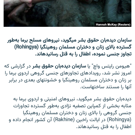
تماس
صفحه پشتو
Azadi English
سازمان دیده‌بان حقوق بشر می‎گوید، نیروهای مسلح برما به‌طور
گسترده بالای زنان و دختران مسلمان روهینگیا (Rohingya)
به ما بپیوندید
تجاوز جنسی نموده، اطفال را به قتل رسانیده‎اند.
"هیومن رایتس واچ" یا
سازمان دیده‌بان حقوق بشر
در گزارشی که
امروز نشر شد، رویدادهای تجاوزهای جنسی گروهی اردوی برما را
همۀ سایت‌های رادیو آزادی/ رادیو اروپای آزاد
بر زنان و دختران مسلمان روهینگیا و خشونت‎های بعدی در برابر
آن‎ها را مستند ساخته‎است.
دیده‌بان حقوق بشر می‎گوید، نیروهای امنیتی و اردوی برما به
مثابه بخشی از کمپاین تصفیه نژادی به‌طور گسترده تجاوزات
جنسی گروهی را بالای زنان و دختران مسلمان روهینگیا
(Rohingya) در ایالت راخین (Rakhine) آن کشور انجام داده و
اطفال را به قتل رسانیده‎اند.