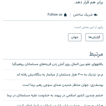
برابر هم قرار دهد.
شریک ساختن
Follow us
راپور از این بخش است
گزارش‌ها
جهان
مرتبط
یافته‎های عفو بین الملل روی آتش زدن قریه‌های مسلمانان روهینگیا
م.م: نزدیک به ۳۰۰ هزار مسلمان از میانمار به بنگلادیش رفته اند
یوسف‌زی: جهان منتظر شنیدن صدای سوچی رهبر برما است
خشم چندین کشور اسلامی در پیوند به خشونت علیه مسلمانان در برما
هزاران چیچنیایی حمایت شان را از مسلمانان میانمار اعلام کردند