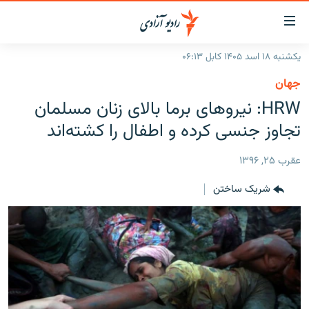
ینک‌های
ابل
سترسی
یکشنبه ۱۸ اسد ۱۴۰۵ کابل ۰۶:۱۳
ازگشت
صفحه نخست
جهان
ه
گزارش‌ها
HRW: نیروهای برما بالای زنان مسلمان
تن
صلی
خبرها
افغانستان
تجاوز جنسی کرده و اطفال را کشته‌اند
ازگشت
جدول نشرات
منطقه
افغانستان
ه
عقرب ۲۵, ۱۳۹۶
نوی
مصاحبه‌ها
جهان
شرق میانه
صلی
شریک ساختن
برنامه‌ها
جهان
راجعه
ه
مجموعه تصویری
فحه
ورزش
ستجو
بحران مهاجرت
'کووید-۱۹'