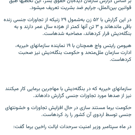
بر اساس گزارش سازمان دیده‌بان حقوق بشر، این تخطی‎ها طبق
قوانین بین‌الملل، جرایم ضد بشریت تعریف می‎شود.
در این گزارش با ۵۲ زن به‌شمول ۲۹ زنی‎که از تجاوزات جنسی زنده
باقی مانده‎اند و ۳ تن آن‎ها کمتر از هژده سال عمر دارند و به
بنگله‌دیش فرار کرده‎اند، مصاحبه شده‎است.
هیومن رایتس واچ همچنان با ۱۹ نماینده سازمان‎های خیریه،
ادارت سازمان ملل‌متحد و حکومت بنگله‌دیش نیز صحبت
کرده‎است.
سازمان‎های خیریه که در بنگله‌دیش با مهاجرین برمایی کار می‎کنند
نیز از صدها مورد تجاوزات جنسی گزارش داده‎اند.
حکومت برما مستند سازی در حال افزایش تجاوزات و خشونت‎های
جنسی توسط اردوی آن کشور را رد کرده‎است.
در ماه سپتامبر وزیر امنیت سرحدات ایالت راخین برما گفت: