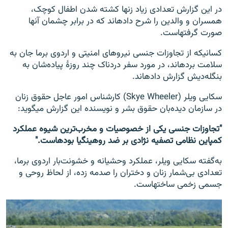
در این گزارش تعدادی زیاد زن‎ها کشته شدن اطفال کوچک،
همسران و والدین را شرح داده‎اند که در برابر چشمان آن‎ها
صورت گرفته‎است.
کسانیکه از تجاوزات جنسی نیروهای امنیتی و اردوی برما جان به
سلامت برده‎اند، در مورد سفر دردناک چند روزۀ پیاده‌شان به
بنگله‌دیش گزارش داده‎اند.
سکایی ویلر (Skye Wheeler) کارشناس امور عاجل حقوق زنان
در سازمان دیده‌بان حقوق بشر و نویسنده این گزارش می‎گوید:
"تجاوزات جنسی یکی از خصوصیات و مخرب‌ترین شیوه عملکرد
کمپاین نظامی تصفیه نژادی بر ضد روهینگیا بوده‎است."
به‌گفته سکایی ویلر، عملکرد وحشیانه و خشونت‌بار اردوی برما،
تعدادی بی‌شمار زنان و دختران را صدمه زده، از لحاظ روحی و
جسمی زخمی ساخته‎است.