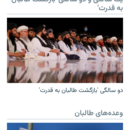
به قدرت'
دو سالگی 'بازگشت طالبان به قدرت'
وعده‌های طالبان