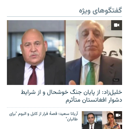
گفتگوهای ویژه
خلیل‌زاد: از پایان جنگ خوشحال و از شرایط
دشوار افغانستان متأثرم
آریانا سعید؛ قصۀ فرار از کابل و البوم "برای
طالبان"