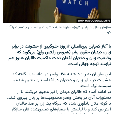
تماس
صفحه پشتو
Azadi English
سازمان ملل کمپاین ۱۶روزه مبارزه علیه خشونت بر اساس جنسیت را آغاز
کرد.
به ما بپیوندید
با آغاز کمپاین بین‌المللی ۱۶روزه جلوگیری از خشونت در برابر
زنان، دیدبان حقوق بشر (هیومن رایتس واچ) می‌گوید که
وضعیت زنان و دختران افغان تحت حاکمیت طالبان هنوز هم
نیازمند توجه جهانی است.
همۀ سایت‌های رادیو آزادی/ رادیو اروپای آزاد
این سازمان به روز دوشنبه ۲۵ نوامبر در اعلامیه‌ای گفته که
خشونت در برابر زنان و دختران در افغانستان تنظیم شده و
سیستماتیک است.
در ادامه آمده که طالبان مردان را نیز مجبور می‌کنند تا از
دستورات آنان در بخش وضع محدودیت‌ها بر زنان پیروی کنند.
به‌گونه مثال یادآوری شده که هرگاه یک زن بر ضد طالبان
اعتراض کند و یا لباسش با معیارهای تعیین‌شده آنان سازگار