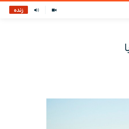
زنده
ا