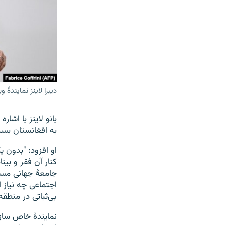
دیبرا لاینز نمایندۀ 
بانو لاینز با اش
به افغانستان بسند
او افزود: "بدون 
کنار آن فقر و بی
جامعۀ جهانی مسئو
اجتماعی چه نیاز 
بی‌ثباتی در منطقه 
نمایندۀ خاص سازم