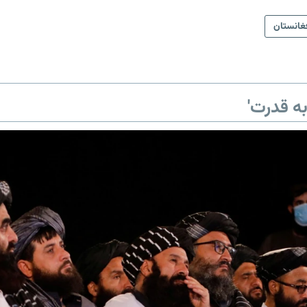
غانستان
ه قدرت'