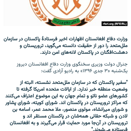
تماس
صفحه پشتو
Azadi English
وزارت دفاع افغانستان اظهارات اخیر فرستادۀ پاکستان در سازمان
ملل‌متحد را دور از حقیقت دانسته می‌گوید، تروریستان و
به ما بپیوندید
دهشت‌افگنان در پاکستان لانه‌های امن دارند.
جنرال دولت وزیری سخنگوی وزارت دفاع افغانستان دیروز
یک‌شنبه «۳ جدی ۱۳۹۶» به رادیو آزادی گفت:
همۀ سایت‌های رادیو آزادی/ رادیو اروپای آزاد
"سفیر پاکستان که در سازمان ملل‌متحد نشسته، البته از
وضعیت منطقه خبر ندارد. از ایالات متحده امریکا گرفته تا
کشورهای عضو ناتو و تمام جهان به این موضوع اعتراف می‌کنند
که مراکز تروریستان در پاکستان اند. شورای کویته، شورای پشاور
و شورای میرانشاه، مولوی منصور، ملا محمد عمر، اسامه بن
لادن و شبکه حقانی همه‌شان در پاکستان مستقر اند و
تروریستان در آن‌جا مورد حمایت قرار می‌گیرند و به افغانستان
فرستاده می‌شوند."