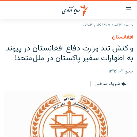
ینک‌های
ابل
سترسی
جمعه ۱۶ اسد ۱۴۰۵ کابل ۰۷:۰۳
ازگشت
صفحه نخست
افغانستان
ه
گزارش‌ها
واکنش تند وزارت دفاع افغانستان در پیوند
تن
صلی
خبرها
افغانستان
به اظهارات سفیر پاکستان در ملل‌متحد!
ازگشت
جدول نشرات
منطقه
افغانستان
ه
جدی ۰۴, ۱۳۹۶
نوی
مصاحبه‌ها
جهان
شرق میانه
صلی
شریک ساختن
برنامه‌ها
جهان
راجعه
ه
مجموعه تصویری
فحه
ورزش
ستجو
بحران مهاجرت
'کووید-۱۹'