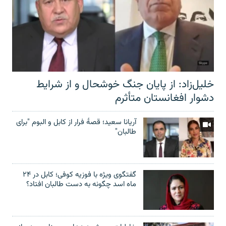
خلیل‌زاد: از پایان جنگ خوشحال و از شرایط
دشوار افغانستان متأثرم
آریانا سعید؛ قصۀ فرار از کابل و البوم "برای
طالبان"
گفتگوی ویژه با فوزیه کوفی؛ کابل در ۲۴
ماه اسد چگونه به دست طالبان افتاد؟