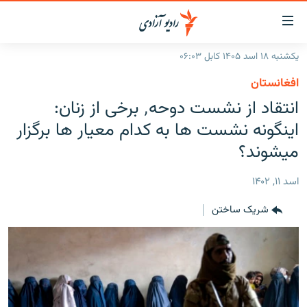
ینک‌های
ابل
سترسی
یکشنبه ۱۸ اسد ۱۴۰۵ کابل ۰۶:۰۳
ازگشت
صفحه نخست
افغانستان
ه
گزارش‌ها
انتقاد از نشست دوحه٬ برخی از زنان:
تن
صلی
خبرها
افغانستان
اینگونه نشست ها به کدام معیار ها برگزار
ازگشت
جدول نشرات
میشوند؟
منطقه
افغانستان
ه
نوی
مصاحبه‌ها
جهان
شرق میانه
اسد ۱۱, ۱۴۰۲
صلی
برنامه‌ها
جهان
راجعه
شریک ساختن
ه
مجموعه تصویری
فحه
ورزش
ستجو
بحران مهاجرت
'کووید-۱۹'