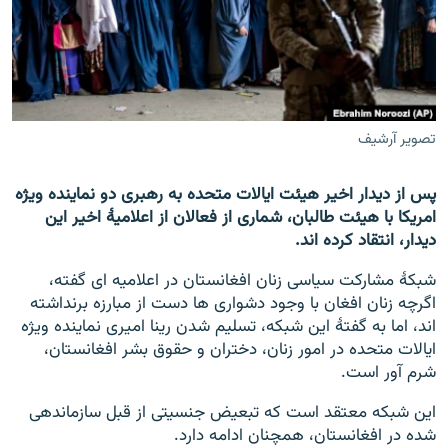
تماس
صفحه پشتو
Azadi English
تصویر آرشیف
به ما بپیوندید
پس از دیدار اخیر هیئت ایالات متحده به رهبری دو نماینده ویژه
امریکا با هیئت طالبان، شماری از فعالان از اعلامیۀ اخیر این
دیدار، انتقاد کرده اند.
همۀ سایت‌های رادیو آزادی/ رادیو اروپای آزاد
شبکۀ مشارکت سیاسی زنان افغانستان در اعلامیه ای گفته،
اگرچه زنان افغان با وجود دشواری ها دست از مبارزه برنداشته
اند، اما به گفتۀ این شبکه، تسلیم شدن رینا امیری نماینده ویژه
ایالات متحده در امور زنان، دختران و حقوق بشر افغانستان،
شرم آور است.
این شبکه معتقد است که تبعیض جنسیتی از قبل سازماندهی
شده در افغانستان، همچنان ادامه دارد.