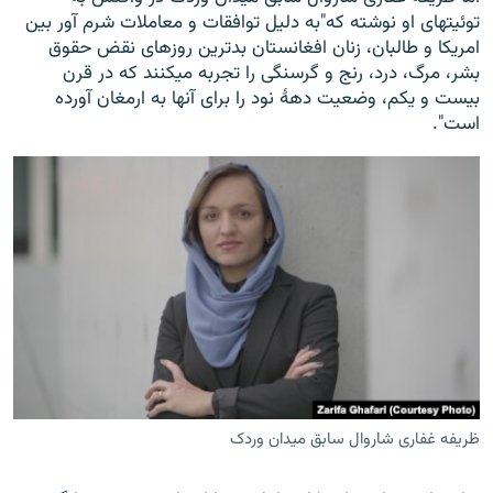
توئیتهای او نوشته که"به دلیل توافقات و معاملات شرم آور بین
امریکا و طالبان، زنان افغانستان بدترین روزهای نقض حقوق
بشر، مرگ، درد، رنج و گرسنگی را تجربه میکنند که در قرن
بیست و یکم، وضعیت دهۀ نود را برای آنها به ارمغان آورده
است".
ظریفه غفاری شاروال سابق میدان وردک