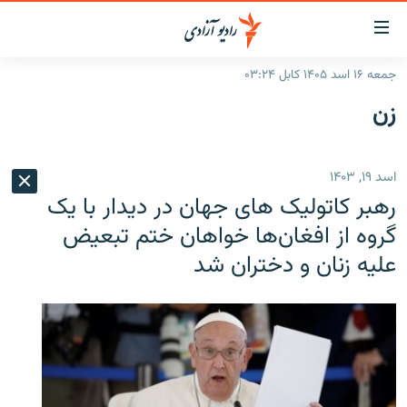
ینک‌های
ابل
سترسی
جمعه ۱۶ اسد ۱۴۰۵ کابل ۰۳:۲۴
ازگشت
صفحه نخست
زن
ه
گزارش‌ها
تن
صلی
خبرها
افغانستان
اسد ۱۹, ۱۴۰۳
ازگشت
جدول نشرات
منطقه
افغانستان
ه
رهبر کاتولیک های جهان در دیدار با یک
نوی
مصاحبه‌ها
جهان
شرق میانه
گروه از افغان‌ها خواهان ختم تبعیض
صلی
علیه زنان و دختران شد
برنامه‌ها
جهان
راجعه
ه
مجموعه تصویری
فحه
ورزش
ستجو
بحران مهاجرت
'کووید-۱۹'