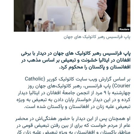
تماس
صفحه پشتو
Azadi English
پاپ فرانسیس رهبر کاتولیک های جهان
به ما بپیوندید
پاپ فرانسیس رهبر کاتولیک های جهان در دیدار با برخی
افغانان در ایتالیا خشونت و تبعیض بر اساس مذهب در
افغانستان و پاکستان را محکوم کرد.
همۀ سایت‌های رادیو آزادی/ رادیو اروپای آزاد
بر اساس گزارش ویب سایت کاتولیک کوریر (Catholic
Courier) پاپ فرانسس، رهبر کاتولیک‌های جهان روز
چهارشنبه با ۹ مرد از انجمن جامعۀ افغانان در ایتالیا دیدار
کرده و در این دیدار خواستار پایان دادن به تبعیض به ویژه
تبعیض علیه زنان در افغانستان و پاکستان شده است.
او همچنان پس از این دیدار با حضور هفتگی‌اش در محضر
عام از مردم خواست که برای از بین رفتن تبعیض قومی در
مناطق پاکستان و افغانستان به ویژه تبعیض علیه زنان کار