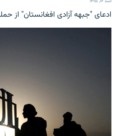
اسد ۱۶, ۱۴۰۵
ادعای "جبهه آزادی افغانستان" از حمل