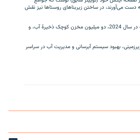
ر صفحۀ ایکس خود (توییتر سابق) نوشت که جوامع
به دست می‌آورند، در ساختن زیربناهای روستاها نیز نقش
این ادارۀ کمک‌رسان ملل متحد همچنان افزوده است که در سال 2024، دو میلیون مخزن کوچک ذخیرۀ آب، و
 زیرزمینی، بهبود سیستم آبرسانی و مدیریت آب در سراسر