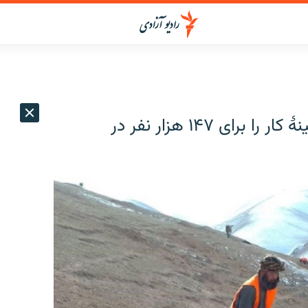
یک ادارۀ ملل متحد: در سال 2024 زمینۀ کار را برای ۱۴۷ هزار نفر در