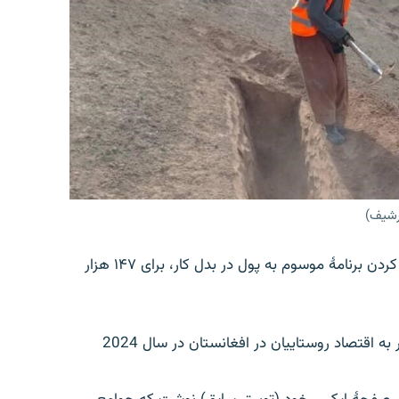
آرشیف)
ادارۀ غذا و زراعت ملل متحد (FAO) می‌گوید که با عملی کردن برنامۀ موسوم به پول در بدل کار، برای ۱۴۷ هزار
به گفتۀ این اداره، از این طریق چهارده و نیم میلیون دالر به اقتصاد روستاییان در افغانستان در سال 2024